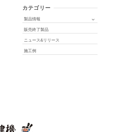
r
c
カテゴリー
h
f
製品情報
o
販売終了製品
r
:
ニュース&リリース
施工例