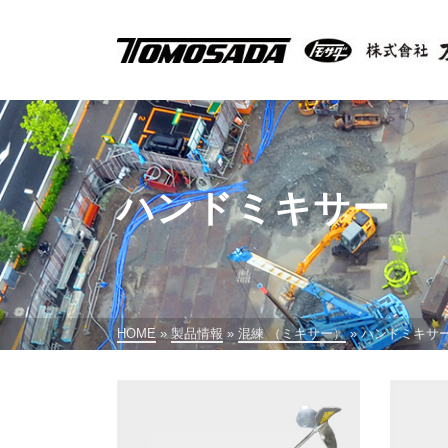
ハンドミキサー
HOME
»
製品情報
»
混練 （ミキサー）
»
ハンドミキサ