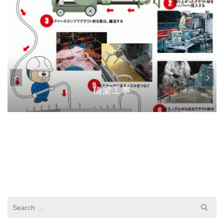
橋梁工事
S
e
a