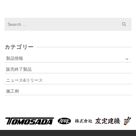
S
e
a
r
c
カテゴリー
h
f
製品情報
o
販売終了製品
r
:
ニュース&リリース
施工例