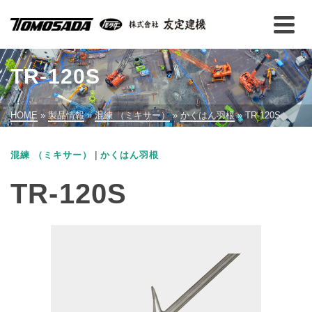
TR-120S
HOME
»
製品情報
»
混練 （ミキサー）
»
かくはん羽根
»
TR-120S
|
混練 （ミキサー）
かくはん羽根
TR-120S