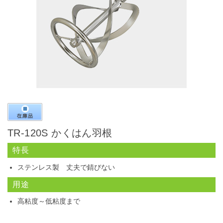
TR-120S かくはん羽根
特長
ステンレス製 丈夫で錆びない
用途
高粘度～低粘度まで