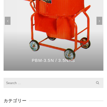
PBM-3.5N / 3.5NHS
S
e
a
r
c
カテゴリー
h