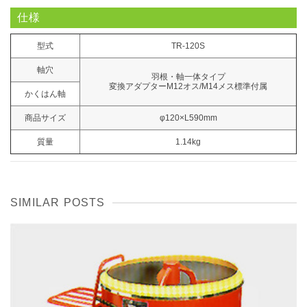
仕様
型式
TR-120S
軸穴
羽根・軸一体タイプ
変換アダプターM12オス/M14メス標準付属
かくはん軸
商品サイズ
φ120×L590mm
質量
1.14kg
SIMILAR POSTS