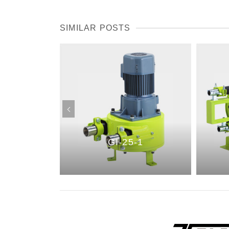
SIMILAR POSTS
9
GI-25-1