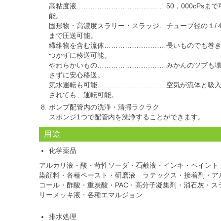
高粘度液…………………………………50，000cPsまで
能。
固形物・高濃度スラリー・スラッジ…チューブ径の１/
まで圧送可能。
繊維物を含む流体………………………長いものでも巻
つかずに移送可能。
やわらかいもの…………………………みかんのツブも
さずに安心移送。
気水運転も可能…………………………空気が流体と吸
されても、運転可能。
ポンプ配管内の洗浄・清掃ラクラク
スポンジ1つで配管内を洗浄することができます。
用途
化学薬品
アルカリ液・酸・苛性ソーダ・石鹸液・インキ・ペイント
染顔料・各種ペースト・研磨液 ラテックス・接着剤・ア
コール・酢酸・重炭酸・PAC・高分子凝集剤・消石灰・ス
リーメッキ液・各種エマルジョン
排水処理