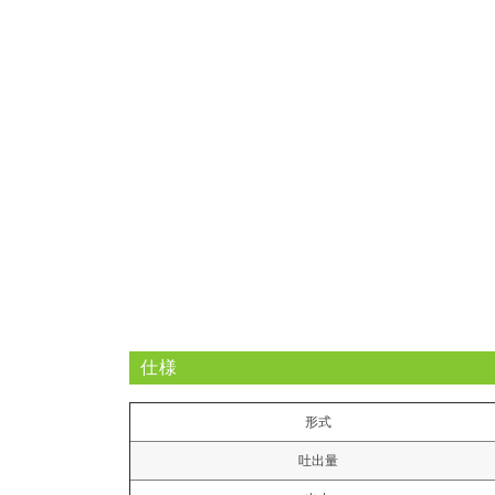
仕様
形式
吐出量