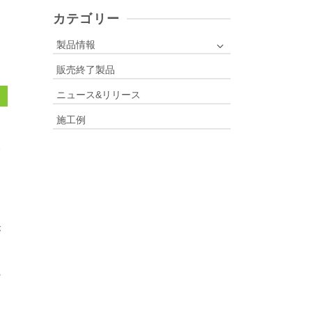
r
c
カテゴリー
h
f
製品情報
o
販売終了製品
r
:
ニュース&リリース
施工例
が
掃