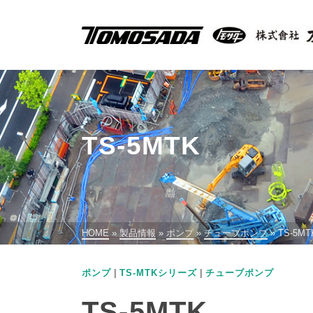
TS-5MTK
HOME
»
製品情報
»
ポンプ
»
チューブポンプ
»
TS-5MT
|
|
ポンプ
TS-MTKシリーズ
チューブポンプ
TS-5MTK