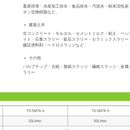
畜産排泄・水産加工排水・食品排水・汚泥水・粉末活性炭
オン交換樹脂など。
建築土木
生コンクリート・モルタル・セメントミルク・粘土・ベン
イト・石膏スラリー・鉱石スラリー・セラミックスラリー
建設塗料剤・ヘドロスラッジなど。
その他
パルプチップ・古紙・製紙スラッジ・繊維スラッジ・金属
ラリー
TS-5MTK-4
TS-5MTK-5
33L/min.
50L/min.