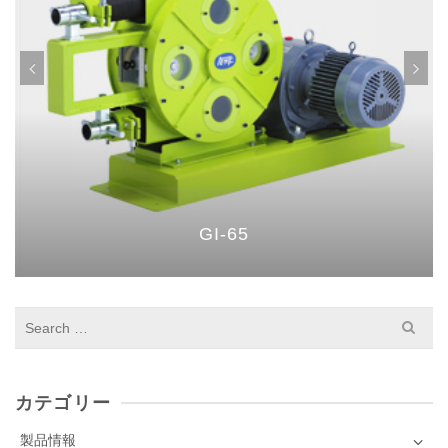
GI-65
S
e
a
r
c
カテゴリー
h
f
製品情報