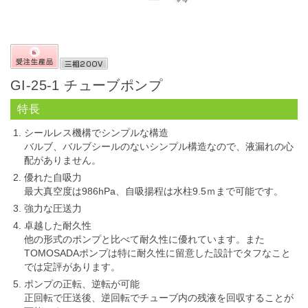
GI-25-1 チューブポンプ
特長
シールレス機構でシンプルな構造
バルブ、バルブシールのないシンプル構造なので、液漏れの心
配がありません。
優れた自吸力
最大真空度は986hPa、自吸揚程は水柱9.5ｍまで可能です。
強力な圧送力
卓越した耐久性
他の形式のポンプと比べて耐久性に優れています。また
TOMOSADAポンプは特に耐久性に留意した設計でタフなこと
では定評があります。
ポンプの正転、逆転が可能
正回転で圧送後、逆回転でチューブ内の残液を回収することが