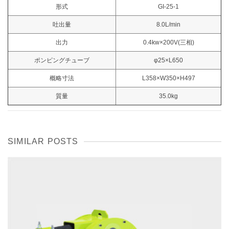
形式
GI-25-1
吐出量
8.0L/min
出力
0.4kw×200V(三相)
ポンピングチューブ
φ25×L650
概略寸法
L358×W350×H497
質量
35.0kg
SIMILAR POSTS