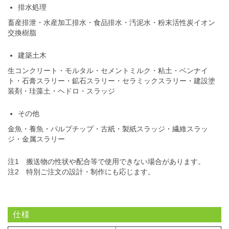
排水処理
畜産排泄・水産加工排水・食品排水・汚泥水・粉末活性炭イオン
交換樹脂
建築土木
生コンクリート・モルタル・セメントミルク・粘土・ベンナイ
ト・石膏スラリー・鉱石スラリー・セラミックスラリー・建設塗
装剤・珪藻土・ヘドロ・スラッジ
その他
金魚・養魚・パルプチップ・古紙・製紙スラッジ・繊維スラッ
ジ・金属スラリー
注1 搬送物の性状や配合等で使用できない場合があります。
注2 特別ご注文の設計・制作にも応じます。
仕様