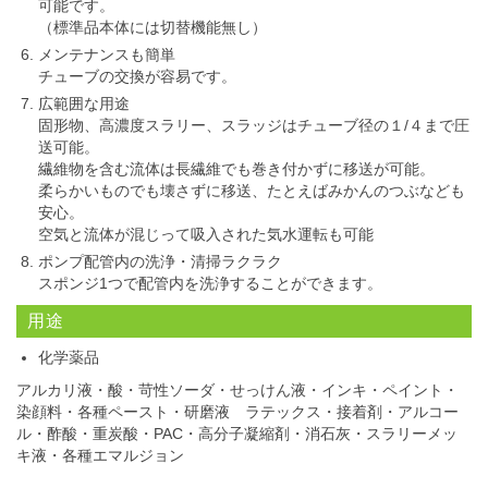
可能です。
（標準品本体には切替機能無し）
メンテナンスも簡単
チューブの交換が容易です。
広範囲な用途
固形物、高濃度スラリー、スラッジはチューブ径の１/４まで圧
送可能。
繊維物を含む流体は長繊維でも巻き付かずに移送が可能。
柔らかいものでも壊さずに移送、たとえばみかんのつぶなども
安心。
空気と流体が混じって吸入された気水運転も可能
ポンプ配管内の洗浄・清掃ラクラク
スポンジ1つで配管内を洗浄することができます。
用途
化学薬品
アルカリ液・酸・苛性ソーダ・せっけん液・インキ・ペイント・
染顔料・各種ペースト・研磨液 ラテックス・接着剤・アルコー
ル・酢酸・重炭酸・PAC・高分子凝縮剤・消石灰・スラリーメッ
キ液・各種エマルジョン