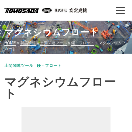
マグネシウムフロート
HOME
»
製品情報
»
土間関連ツール
»
鏝・フロート
»
マグネシウムフ
ロート
|
土間関連ツール
鏝・フロート
マグネシウムフロー
ト