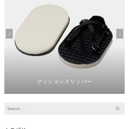
クッションスリッパー
S
e
a
r
c