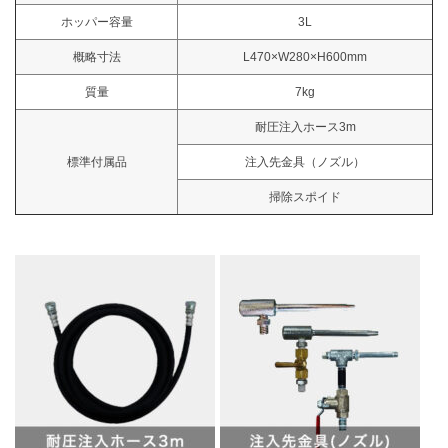
ホッパー容量
3L
概略寸法
L470×W280×H600mm
質量
7kg
耐圧注入ホース3m
標準付属品
注入先金具（ノズル）
掃除スポイド