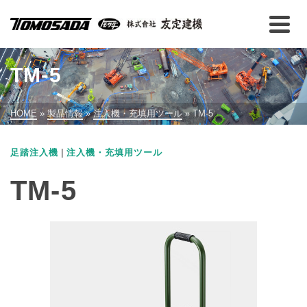
TM-5
HOME
»
製品情報
»
注入機・充填用ツール
»
TM-5
|
足踏注入機
注入機・充填用ツール
TM-5