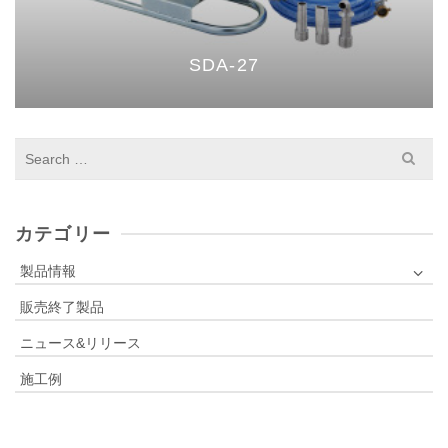
SDA-27
S
e
a
r
c
カテゴリー
h
f
製品情報
o
販売終了製品
r
:
ニュース&リリース
施工例