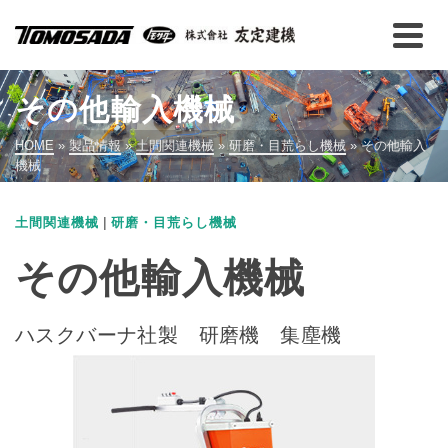
その他輸入機械
HOME
»
製品情報
»
土間関連機械
»
研磨・目荒らし機械
»
その他輸入
機械
|
土間関連機械
研磨・目荒らし機械
その他輸入機械
ハスクバーナ社製 研磨機 集塵機