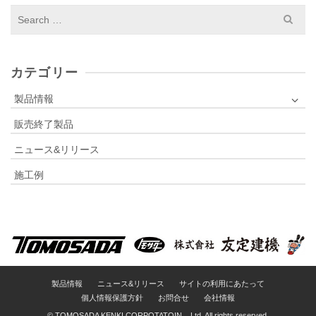
S
e
a
r
c
カテゴリー
h
f
製品情報
o
販売終了製品
r
:
ニュース&リリース
施工例
製品情報
ニュース&リリース
サイトの利用にあたって
個人情報保護方針
お問合せ
会社情報
© TOMOSADA KENKI CORPOTATOIN ., Ltd. All rights reserved.