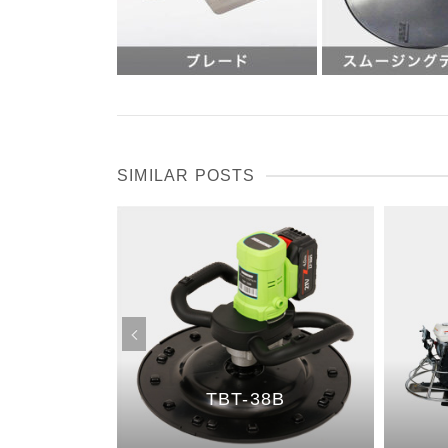
SIMILAR POSTS
0G
TBT-38B