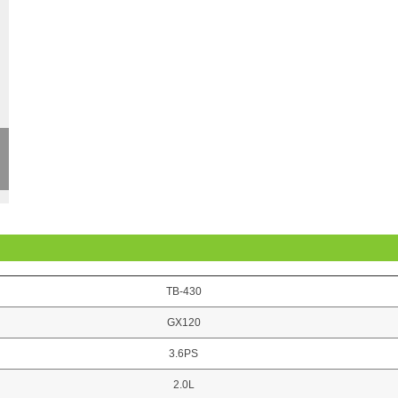
TB-430
GX120
3.6PS
2.0L