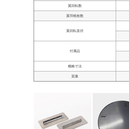
翼回転数
翼羽根枚数
翼回転直径
付属品
概略寸法
質量