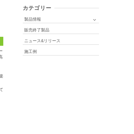
r
c
カテゴリー
h
f
製品情報
o
販売終了製品
r
:
ニュース&リリース
ー
施工例
高
楽
て