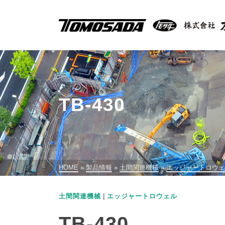
TB-430
HOME
»
製品情報
»
土間関連機械
»
エッジャートロウェ
|
土間関連機械
エッジャートロウェル
TB-430