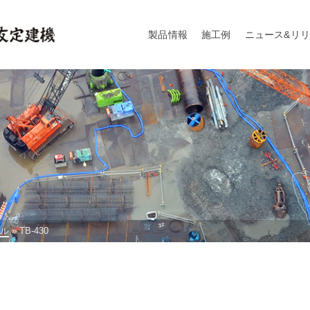
製品情報
施工例
ニュース&リ
ル
»
TB-430