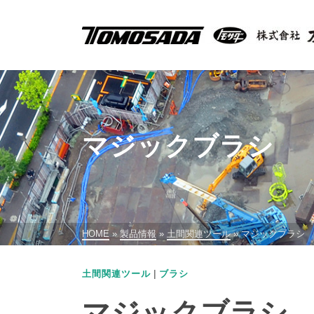
マジックブラシ
HOME
»
製品情報
»
土間関連ツール
»
マジックブラシ
|
土間関連ツール
ブラシ
マジックブラシ