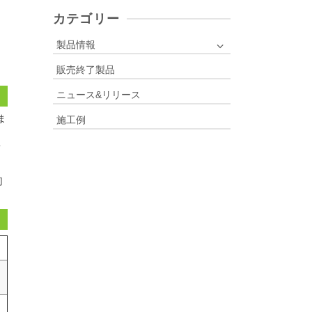
r
c
カテゴリー
h
f
製品情報
o
販売終了製品
r
:
ニュース&リリース
ま
施工例
面
切