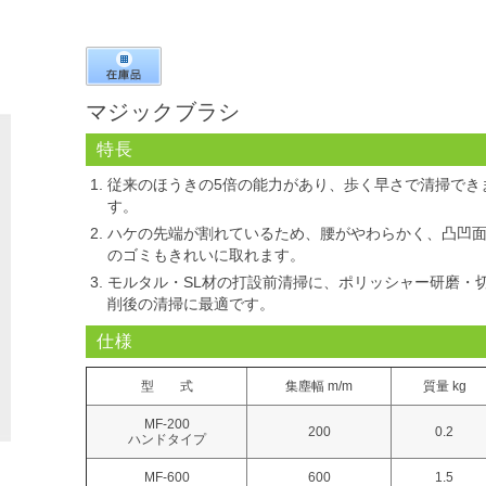
マジックブラシ
特長
従来のほうきの5倍の能力があり、歩く早さで清掃でき
す。
ハケの先端が割れているため、腰がやわらかく、凸凹
のゴミもきれいに取れます。
モルタル・SL材の打設前清掃に、ポリッシャー研磨・
削後の清掃に最適です。
仕様
型 式
集塵幅 m/m
質量 kg
MF-200
200
0.2
ハンドタイプ
MF-600
600
1.5