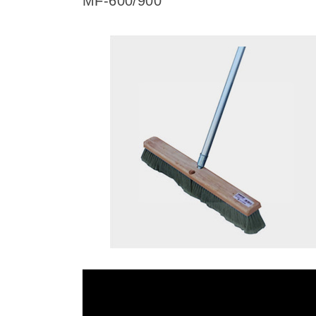
MF-600/900
動
画
プ